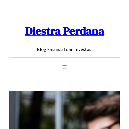
Skip
to
content
Diestra Perdana
Blog Finansial dan Investasi